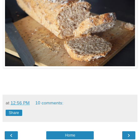
at
12:56 PM
10 comments:
Share
‹
›
Home