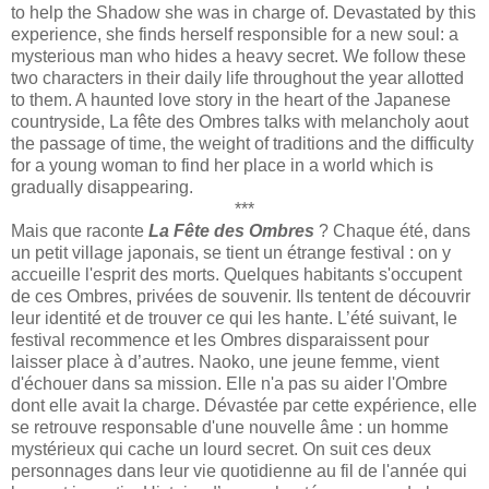
to help the Shadow she was in charge of. Devastated by this
experience, she finds herself responsible for a new soul: a
mysterious man who hides a heavy secret. We follow these
two characters in their daily life throughout the year allotted
to them. A haunted love story in the heart of the Japanese
countryside, La fête des Ombres talks with melancholy aout
the passage of time, the weight of traditions and the difficulty
for a young woman to find her place in a world which is
gradually disappearing.
***
Mais que raconte
La Fête des Ombres
? Chaque été, dans
un petit village japonais, se tient un étrange festival : on y
accueille l'esprit des morts. Quelques habitants s'occupent
de ces Ombres, privées de souvenir. Ils tentent de découvrir
leur identité et de trouver ce qui les hante. L’été suivant, le
festival recommence et les Ombres disparaissent pour
laisser place à d’autres. Naoko, une jeune femme, vient
d'échouer dans sa mission. Elle n'a pas su aider l'Ombre
dont elle avait la charge. Dévastée par cette expérience, elle
se retrouve responsable d'une nouvelle âme : un homme
mystérieux qui cache un lourd secret. On suit ces deux
personnages dans leur vie quotidienne au fil de l'année qui