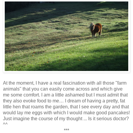
At the moment, I have a real fascination with all those "farm
animals" that you can easily come across and which give
me some comfort. I am a little ashamed but I must admit that
they also evoke food to me… I dream of having a pretty, fat
little hen that roams the garden, that I see every day and that
would lay me eggs with which I would make good pancakes!
Just imagine the course of my thought ... Is it serious doctor?
^^
***