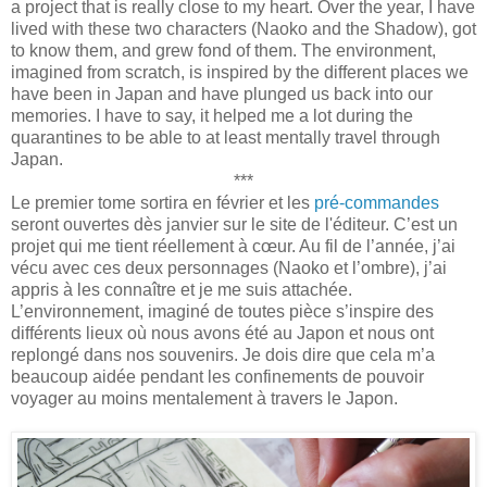
a project that is really close to my heart. Over the year, I have
lived with these two characters (Naoko and the Shadow), got
to know them, and grew fond of them. The environment,
imagined from scratch, is inspired by the different places we
have been in Japan and have plunged us back into our
memories. I have to say, it helped me a lot during the
quarantines to be able to at least mentally travel through
Japan.
***
Le premier tome sortira en février et les
pré-commandes
seront ouvertes dès janvier sur le site de l'éditeur. C’est un
projet qui me tient réellement à cœur. Au fil de l’année, j’ai
vécu avec ces deux personnages (Naoko et l’ombre), j’ai
appris à les connaître et je me suis attachée.
L’environnement, imaginé de toutes pièce s’inspire des
différents lieux où nous avons été au Japon et nous ont
replongé dans nos souvenirs. Je dois dire que cela m’a
beaucoup aidée pendant les confinements de pouvoir
voyager au moins mentalement à travers le Japon.